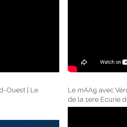
d-Ouest | Le
Le mAAg avec Véro
de la 1ere Ecurie de