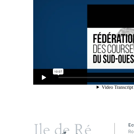
Ec
Ro