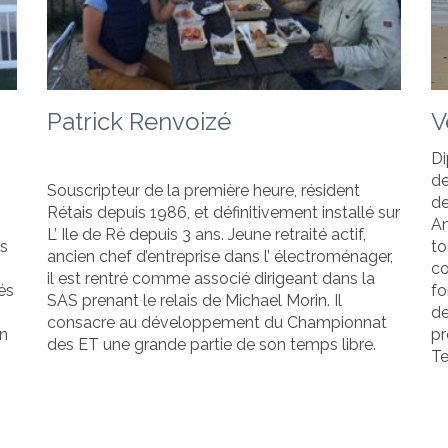
Patrick Renvoizé
V
Di
de
Souscripteur de la première heure, résident
de
Rétais depuis 1986, et définitivement installé sur
An
L’ Ile de Ré depuis 3 ans. Jeune retraité actif,
es
to
ancien chef d’entreprise dans l’ électroménager,
co
il est rentré comme associé dirigeant dans la
tés
fo
SAS prenant le relais de Michael Morin. Il
de
consacre au développement du Championnat
on
pr
des ET une grande partie de son temps libre.
Te