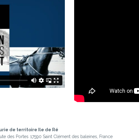
urie de territoire Ile de Ré
ute des Portes
17590 Saint Clément des baleines, France